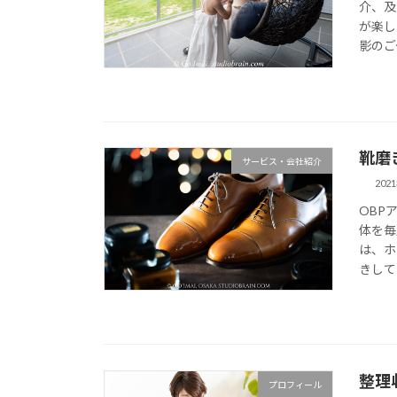
介、及
が楽し
影のご
靴磨
サービス・会社紹介
202
OBP
体を毎
は、ホ
きして
整理
プロフィール