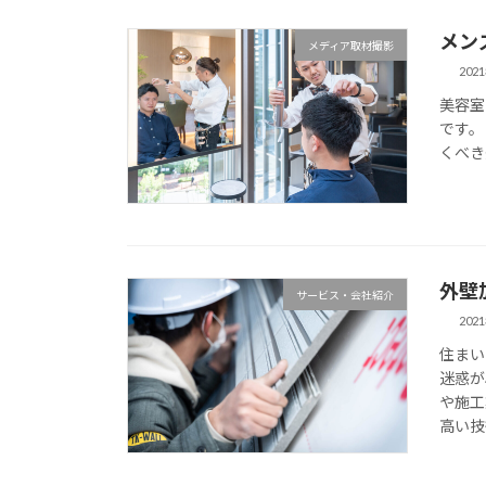
メン
メディア取材撮影
202
美容室
です。
くべき美容
外壁
サービス・会社紹介
202
住まい
迷惑が
や施工
高い技