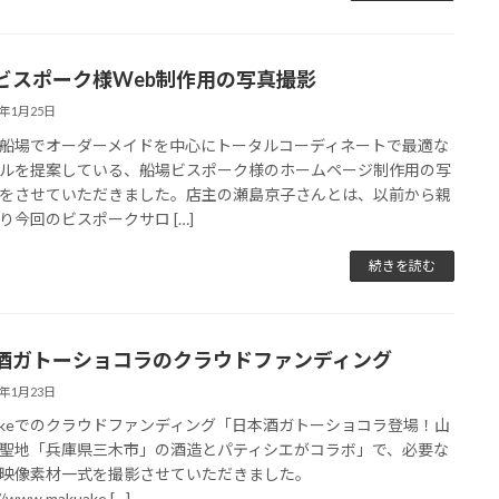
ビスポーク様Web制作用の写真撮影
1年1月25日
船場でオーダーメイドを中心にトータルコーディネートで最適な
ルを提案している、船場ビスポーク様のホームページ制作用の写
をさせていただきました。店主の瀬島京子さんとは、以前から親
り今回のビスポークサロ […]
続きを読む
酒ガトーショコラのクラウドファンディング
1年1月23日
uakeでのクラウドファンディング「日本酒ガトーショコラ登場！山
聖地「兵庫県三木市」の酒造とパティシエがコラボ」で、必要な
映像素材一式を撮影させていただきました。
//www.makuake […]