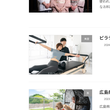
使われ
なお料
ピラ
美容
202
広島
旅
202
広島県