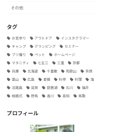
その他
タグ
お宮参り
アウトドア
インスタグラマー
キャンプ
グランピング
セミナー
ブツ撮り
ペット
ホームページ
マタニティ
七五三
三重
京都
兵庫
北海道
千畳敷
和歌山
奈良
富山
広島
愛媛
料亭
料理
海
淡路島
滋賀
琵琶湖
石川
福井
結婚式
野鳥
香川
高知
鳥取
プロフィール