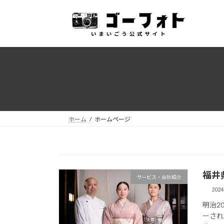
コ
ナ
ン
ビ
テ
ゲ
ン
ー
ツ
シ
へ
ョ
ス
ン
キ
に
ッ
移
プ
動
ホーム
ホームページ
福井
サービス・会社紹介
202
明治2
ーされ