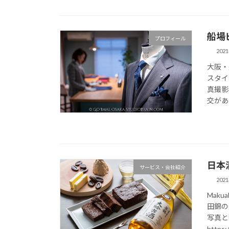
船場
プロフィール
202
大阪・
スタイ
真撮影
交があ
日本
サービス・会社紹介
202
Mak
田錦の
写真と
https: