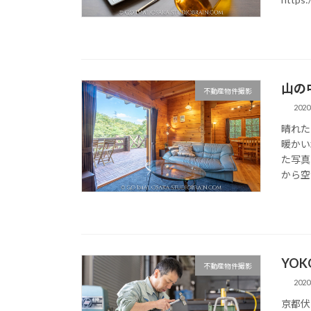
山の
不動産物件撮影
202
晴れた
暖かい
た写真
から空
YOK
不動産物件撮影
202
京都伏