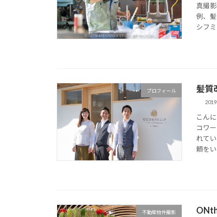
真撮影
例、髪
シフミさ
髪質
プロフィール
201
こんに
コワー
れてい
頼をい
ONt
不動産物件撮影