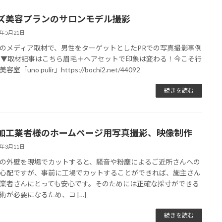
ズ美容プランのサロンモデル撮影
1年5月21日
のメディア取材で、男性をターゲットとしたPRでの写真撮影事例
 ▼取材記事はこちら眉毛＋ヘアセットで印象は変わる！今こそ行
室「uno pulir」https://bochi2.net/44092
続きを読む
加工業者様のホームページ用写真撮影、映像制作
1年3月11日
の外壁を現場でカットすると、騒音や粉塵によるご近所さんへの
心配ですが、事前に工場でカットすることができれば、施主さん
業者さんにとっても安心です。そのためには正確な採寸ができる
術が必要になるため、コ […]
続きを読む