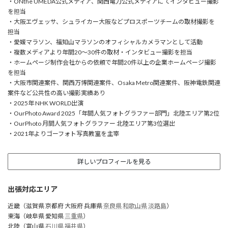
・ONthe UMEDA公式メディア、関西電力公式メディアにてインタビュー撮影
を担当
・大阪エヴェッサ、シュライカー大阪などプロスポーツチームの取材撮影を
担当
・愛媛マラソン、福知山マラソンのオフィシャルカメラマンとして活動
・複数メディアより年間20〜30件の取材・インタビュー撮影を担当
・ホームページ制作会社からの依頼で年間20件以上の企業ホームページ撮影
を担当
・大阪市関連案件、関西万博関連案件、Osaka Metro関連案件、阪神電鉄関連
案件など公共性の高い撮影実績あり
・2025年 NHK WORLD出演
・OurPhoto Award 2025「年間人気フォトグラファー部門」北陸エリア第2位
・OurPhoto 月間人気フォトグラファー 北陸エリア第3位選出
・2021年よりゴーフォト写真教室を主宰
詳しいプロフィールを見る
出張対応エリア
近畿（滋賀県 京都府 大阪府 兵庫県
奈良県
和歌山県
淡路島
）
東海（岐阜県 愛知県
三重県
）
北陸（富山県
石川県
福井県
）