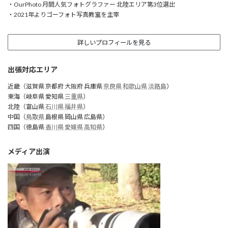
・OurPhoto 月間人気フォトグラファー 北陸エリア第3位選出
・2021年よりゴーフォト写真教室を主宰
詳しいプロフィールを見る
出張対応エリア
近畿（滋賀県 京都府 大阪府 兵庫県
奈良県
和歌山県
淡路島
）
東海（岐阜県 愛知県
三重県
）
北陸（富山県
石川県
福井県
）
中国（
鳥取県
島根県 岡山県 広島県）
四国（徳島県
香川県
愛媛県
高知県
）
メディア出演