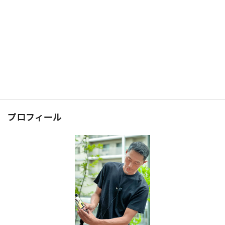
タグ
お宮参り
アウトドア
インスタグラマー
キャンプ
グランピング
セミナー
ブツ撮り
ペット
ホームページ
マタニティ
七五三
三重
京都
兵庫
北海道
千畳敷
和歌山
奈良
富山
広島
愛媛
料亭
料理
海
淡路島
滋賀
琵琶湖
石川
福井
結婚式
野鳥
香川
高知
鳥取
プロフィール