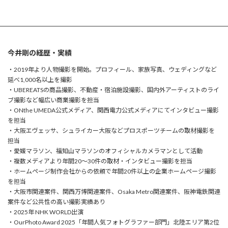
今井剛の経歴・実績
・2019年より人物撮影を開始。プロフィール、家族写真、ウェディングなど
延べ1,000名以上を撮影
・UBEREATSの商品撮影、不動産・宿泊施設撮影、国内外アーティストのライ
ブ撮影など幅広い商業撮影を担当
・ONthe UMEDA公式メディア、関西電力公式メディアにてインタビュー撮影
を担当
・大阪エヴェッサ、シュライカー大阪などプロスポーツチームの取材撮影を
担当
・愛媛マラソン、福知山マラソンのオフィシャルカメラマンとして活動
・複数メディアより年間20〜30件の取材・インタビュー撮影を担当
・ホームページ制作会社からの依頼で年間20件以上の企業ホームページ撮影
を担当
・大阪市関連案件、関西万博関連案件、Osaka Metro関連案件、阪神電鉄関連
案件など公共性の高い撮影実績あり
・2025年 NHK WORLD出演
・OurPhoto Award 2025「年間人気フォトグラファー部門」北陸エリア第2位