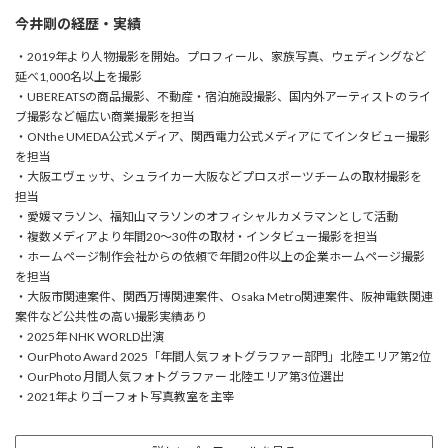
今井剛の経歴・実績
・2019年より人物撮影を開始。プロフィール、家族写真、ウェディングなど
延べ1,000名以上を撮影
・UBEREATSの商品撮影、不動産・宿泊施設撮影、国内外アーティストのライ
ブ撮影など幅広い商業撮影を担当
・ONthe UMEDA公式メディア、関西電力公式メディアにてインタビュー撮影
を担当
・大阪エヴェッサ、シュライカー大阪などプロスポーツチームの取材撮影を
担当
・愛媛マラソン、福知山マラソンのオフィシャルカメラマンとして活動
・複数メディアより年間20〜30件の取材・インタビュー撮影を担当
・ホームページ制作会社からの依頼で年間20件以上の企業ホームページ撮影
を担当
・大阪市関連案件、関西万博関連案件、Osaka Metro関連案件、阪神電鉄関連
案件など公共性の高い撮影実績あり
・2025年 NHK WORLD出演
・OurPhoto Award 2025「年間人気フォトグラファー部門」北陸エリア第2位
・OurPhoto 月間人気フォトグラファー 北陸エリア第3位選出
・2021年よりゴーフォト写真教室を主宰