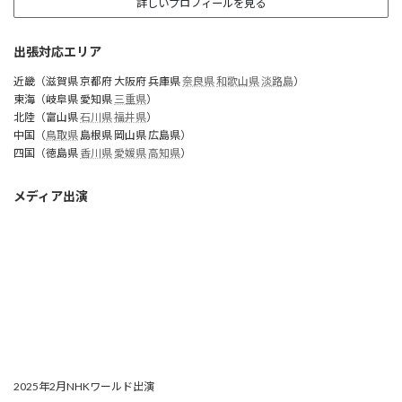
詳しいプロフィールを見る
出張対応エリア
近畿（滋賀県 京都府 大阪府 兵庫県
奈良県
和歌山県
淡路島
）
東海（岐阜県 愛知県
三重県
）
北陸（富山県
石川県
福井県
）
中国（
鳥取県
島根県 岡山県 広島県）
四国（徳島県
香川県
愛媛県
高知県
）
メディア出演
2025年2月NHKワールド出演