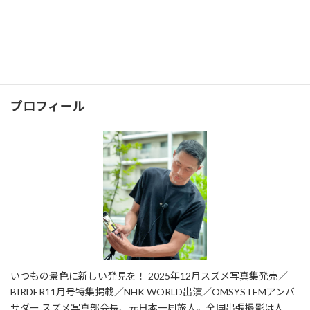
グランピング
セミナー
ブツ撮り
ペット
ホームページ
マタニティ
七五三
三重
京都
兵庫
北海道
千畳敷
和歌山
奈良
富山
広島
愛媛
料亭
料理
海
淡路島
滋賀
琵琶湖
石川
福井
結婚式
野鳥
香川
高知
鳥取
プロフィール
いつもの景色に新しい発見を！ 2025年12月スズメ写真集発売／
BIRDER11月号特集掲載／NHK WORLD出演／OMSYSTEMアンバ
サダー スズメ写真部会長、元日本一周旅人。全国出張撮影は人