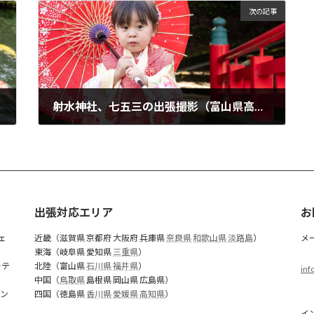
次の記事
射水神社、七五三の出張撮影（富山県高岡市）
2024年11月20日
出張対応エリア
お
ェ
近畿（滋賀県 京都府 大阪府 兵庫県
奈良県
和歌山県
淡路島
）
メ
東海（岐阜県 愛知県
三重県
）
ーテ
北陸（富山県
石川県
福井県
）
inf
中国（
鳥取県
島根県 岡山県 広島県）
イン
四国（徳島県
香川県
愛媛県
高知県
）
イ