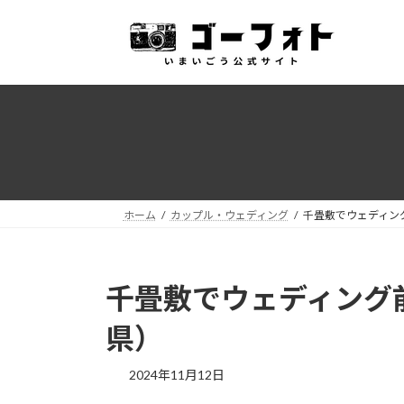
コ
ナ
ン
ビ
テ
ゲ
ン
ー
ツ
シ
へ
ョ
ス
ン
キ
に
ッ
移
プ
動
ホーム
カップル・ウェディング
千畳敷でウェディン
千畳敷でウェディング
県）
2024年11月12日