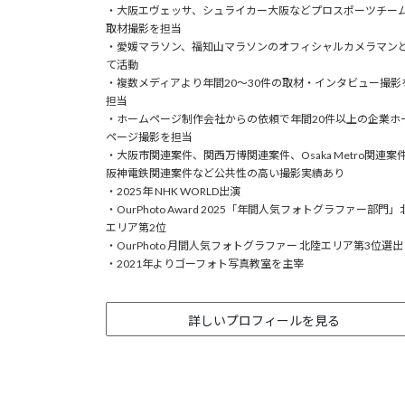
・大阪エヴェッサ、シュライカー大阪などプロスポーツチー
取材撮影を担当
・愛媛マラソン、福知山マラソンのオフィシャルカメラマン
て活動
・複数メディアより年間20〜30件の取材・インタビュー撮影
担当
・ホームページ制作会社からの依頼で年間20件以上の企業ホ
ページ撮影を担当
・大阪市関連案件、関西万博関連案件、Osaka Metro関連案
阪神電鉄関連案件など公共性の高い撮影実績あり
・2025年 NHK WORLD出演
・OurPhoto Award 2025「年間人気フォトグラファー部門」
エリア第2位
・OurPhoto 月間人気フォトグラファー 北陸エリア第3位選出
・2021年よりゴーフォト写真教室を主宰
詳しいプロフィールを見る