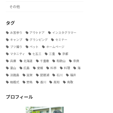
その他
タグ
お宮参り
アウトドア
インスタグラマー
キャンプ
グランピング
セミナー
ブツ撮り
ペット
ホームページ
マタニティ
七五三
三重
京都
兵庫
北海道
千畳敷
和歌山
奈良
富山
広島
愛媛
料亭
料理
海
淡路島
滋賀
琵琶湖
石川
福井
結婚式
野鳥
香川
高知
鳥取
プロフィール