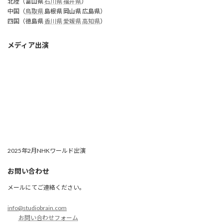
北陸（富山県
石川県
福井県
）
中国（
鳥取県
島根県 岡山県 広島県）
四国（徳島県
香川県
愛媛県
高知県
）
メディア出演
2025年2月NHKワールド出演
お問い合わせ
メールにてご連絡ください。
info@studiobrain.com
お問い合わせフォーム