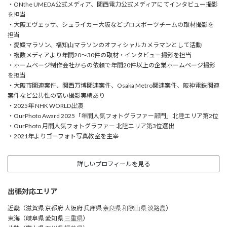
・ONthe UMEDA公式メディア、関西電力公式メディアにてインタビュー撮影
を担当
・大阪エヴェッサ、シュライカー大阪などプロスポーツチームの取材撮影を
担当
・愛媛マラソン、福知山マラソンのオフィシャルカメラマンとして活動
・複数メディアより年間20〜30件の取材・インタビュー撮影を担当
・ホームページ制作会社からの依頼で年間20件以上の企業ホームページ撮影
を担当
・大阪市関連案件、関西万博関連案件、Osaka Metro関連案件、阪神電鉄関連
案件など公共性の高い撮影実績あり
・2025年 NHK WORLD出演
・OurPhoto Award 2025「年間人気フォトグラファー部門」北陸エリア第2位
・OurPhoto 月間人気フォトグラファー 北陸エリア第3位選出
・2021年よりゴーフォト写真教室を主宰
詳しいプロフィールを見る
出張対応エリア
近畿（滋賀県 京都府 大阪府 兵庫県
奈良県
和歌山県
淡路島
）
東海（岐阜県 愛知県
三重県
）