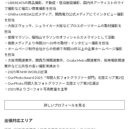
・UBEREATSの商品撮影、不動産・宿泊施設撮影、国内外アーティストのライ
ブ撮影など幅広い商業撮影を担当
・ONthe UMEDA公式メディア、関西電力公式メディアにてインタビュー撮影
を担当
・大阪エヴェッサ、シュライカー大阪などプロスポーツチームの取材撮影を
担当
・愛媛マラソン、福知山マラソンのオフィシャルカメラマンとして活動
・複数メディアより年間20〜30件の取材・インタビュー撮影を担当
・ホームページ制作会社からの依頼で年間20件以上の企業ホームページ撮影
を担当
・大阪市関連案件、関西万博関連案件、Osaka Metro関連案件、阪神電鉄関連
案件など公共性の高い撮影実績あり
・2025年 NHK WORLD出演
・OurPhoto Award 2025「年間人気フォトグラファー部門」北陸エリア第2位
・OurPhoto 月間人気フォトグラファー 北陸エリア第3位選出
・2021年よりゴーフォト写真教室を主宰
詳しいプロフィールを見る
出張対応エリア