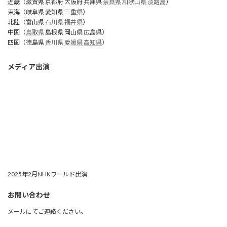
近畿（滋賀県 京都府 大阪府 兵庫県
奈良県
和歌山県
淡路島
）
東海（岐阜県 愛知県
三重県
）
北陸（富山県
石川県
福井県
）
中国（
鳥取県
島根県 岡山県 広島県）
四国（徳島県
香川県
愛媛県
高知県
）
メディア出演
2025年2月NHKワールド出演
お問い合わせ
メールにてご連絡ください。